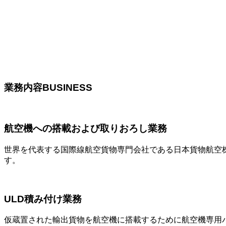
・お客様（航空会社・上屋会社・フォワーダー・空港 関連事業会社・
・勤務地（成田・羽田を主要空港に業務拡大しているためステージが広
・社宅（各勤務地で働く人のために、自社社宅を完備しています）
・業務内容（受託業務が豊富な為、適した業務に従事可能）
・育成（就業先での教育体制があり、初心者も安心して学ぶことが出
業務内容
BUSINESS
航空機への搭載および取りおろし業務
世界を代表する国際線航空貨物専門会社である日本貨物航空
す。
ULD積み付け業務
仮蔵置された輸出貨物を航空機に搭載するために航空機専用パレッ