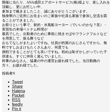
開催に当たり、ANA成田エアポートサービス(株)様より、差し入れを
頂戴し、更にお忙しい中、
参加まで戴きましたこと、誠にありがとうございます。
独身寮のご近所にお住まいのご家族や社員も家族で参加し交流を図
ることができました。
お祭りという事で、射的・水風船ヨーヨー（でいいのかな？笑）・
実習生の本場ベトナム料理が
最高でした。出勤者のために事前に焼きそばやフランクフルトなど
を用意して、振る舞うなど
おもてなしがまたよいですね。社員が的屋のおじさんですから、無
料ですしおまけもたくさんあり、何度でも
挑戦できることがとても良いですね。初めは恥ずかしがっていた子
供達も、すぐに仲良く遊んでいました。
幹事のみなさん、猛暑の中の運営お疲れ様でした。当日勤務の
方々、お疲れ様でした。
投稿者N
Tweet
Share
Hatena
Pocket
RSS
feedly
Pin it