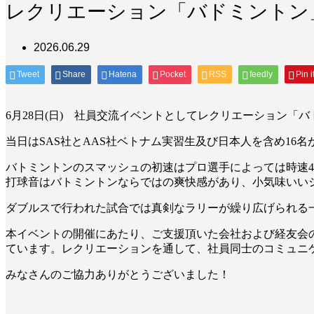
レクリエーション「バドミントン
2026.06.29
Tweet
Share
Hatena
Pocket
RSS
feedly
Pin i
6月28日(日) 社員交流イベントとしてレクリエーション「
当日はSAS社とAAS社ベトナム実習生及び日本人を含め1
バトミントンのスマッシュの初速はプロ選手によっては時速4
打球音はバトミントンならではの爽快感があり、小気味いい
ダブルスで行われた試合では真剣なラリーが繰り広げられる
本イベントの開催にあたり、ご支援頂いた会社および経友会
ています。レクリエーションを通して、社員同士のコミュニ
みなさんのご協力ありがとうございました！