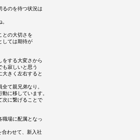
るのを待つ状況は

。

との大切さを

しては期待が

をする大変さから

も寂しいと思う

大きく左右すると

全て親兄弟なり。

動に移しています。

次に繋げることで

職場に配属となっ

合わせて、新入社
