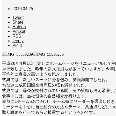
2016.04.25
Tweet
Share
Hatena
Pocket
RSS
feedly
Pin it
平成28年4月1日（金）にホームページをリニューアルして初
挙行致しました。昨年の新入社員も頑張っていますが、今年は
平均的に身長が高いような気がしました。

式典では、新しいスーツに身を包み、笑顔満開でしたね。

ちなみに成田国際空港周辺の桜も満開でした。

式典では、辞令が交付されている間、その笑顔も消え緊張した
食事中には、当社恒例の自己紹介が有ります。

事前に1チーム5名で分け、チーム毎にリーダーを選出し頂き、
リーダーを中心に自己紹介の方法やテーマ、共通点などについ
取り纏めを行ってもらい披露するというものです。
